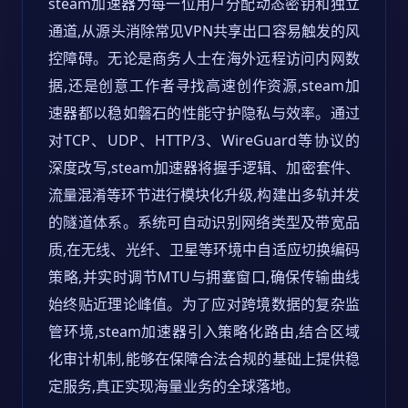
steam加速器为每一位用户分配动态密钥和独立
通道,从源头消除常见VPN共享出口容易触发的风
控障碍。无论是商务人士在海外远程访问内网数
据,还是创意工作者寻找高速创作资源,steam加
速器都以稳如磐石的性能守护隐私与效率。通过
对TCP、UDP、HTTP/3、WireGuard等协议的
深度改写,steam加速器将握手逻辑、加密套件、
流量混淆等环节进行模块化升级,构建出多轨并发
的隧道体系。系统可自动识别网络类型及带宽品
质,在无线、光纤、卫星等环境中自适应切换编码
策略,并实时调节MTU与拥塞窗口,确保传输曲线
始终贴近理论峰值。为了应对跨境数据的复杂监
管环境,steam加速器引入策略化路由,结合区域
化审计机制,能够在保障合法合规的基础上提供稳
定服务,真正实现海量业务的全球落地。